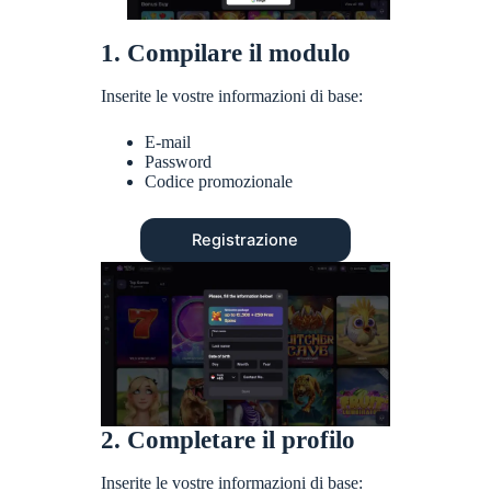
Schermata
1. Compilare il modulo
Inserite le vostre informazioni di base:
E-mail
Password
Codice promozionale
Registrazione
2. Completare il profilo
Inserite le vostre informazioni di base: