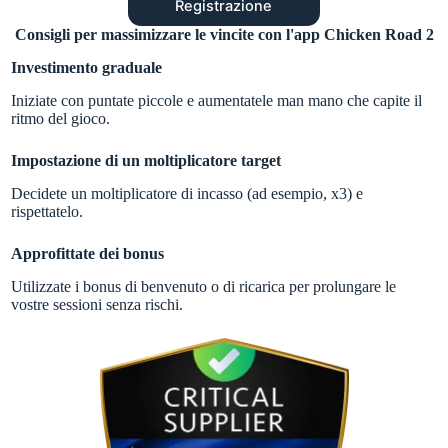
Registrazione
Consigli per massimizzare le vincite con l'app Chicken Road 2
Investimento graduale
Iniziate con puntate piccole e aumentatele man mano che capite il
ritmo del gioco.
Impostazione di un moltiplicatore target
Decidete un moltiplicatore di incasso (ad esempio, x3) e
rispettatelo.
Approfittate dei bonus
Utilizzate i bonus di benvenuto o di ricarica per prolungare le
vostre sessioni senza rischi.