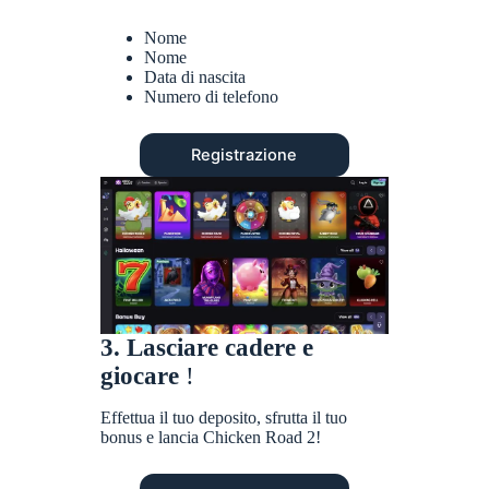
Nome
Nome
Data di nascita
Numero di telefono
Registrazione
3. Lasciare cadere e
giocare
!
Effettua il tuo deposito, sfrutta il tuo
bonus e lancia Chicken Road 2!