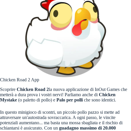
Chicken Road 2 App
Scoprire
Chicken Road 2
la nuova applicazione di InOut Games che
metterà a dura prova i vostri nervi! Parliamo anche di
Chicken
Mystake
(o paletto di pollo) e
Palo per polli
che sono identici.
In questo minigioco di scontri, un piccolo pollo pazzo si mette ad
attraversare un'autostrada sovraccarica. A ogni passo, le vincite
potenziali aumentano... ma basta una mossa sbagliata e il rischio di
schiantarsi è assicurato. Con un
guadagno massimo di 20.000