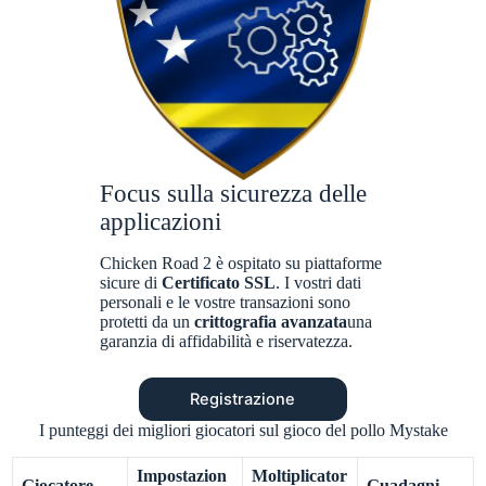
Focus sulla sicurezza delle
applicazioni
Chicken Road 2 è ospitato su piattaforme
sicure di
Certificato SSL
. I vostri dati
personali e le vostre transazioni sono
protetti da un
crittografia avanzata
una
garanzia di affidabilità e riservatezza.
Registrazione
I punteggi dei migliori giocatori sul gioco del pollo Mystake
Impostazion
Moltiplicator
Giocatore
Guadagni