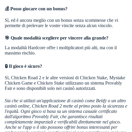
💰 Posso giocare con un bonus?
Sì, ed è ancora meglio con un bonus senza scommesse che vi
permette di prelevare le vostre vincite senza alcun vincolo.
🎯 Quale modalità scegliere per vincere alla grande?
La modalità Hardcore offre i moltiplicatori più alti, ma con il
massimo rischio.
🔒 Il gioco è sicuro?
Sì, Chicken Road 2 e le altre versioni di Chicken Stake, Mystake
Chicken Game e Chicken Stake utilizzano un sistema Provably
Fair e sono disponibili solo nei casinò autorizzati.
Sia che si utilizzi un'applicazione di casinò come Betify o un altro
casinò online, Chicken Road 2 mette al primo posto la sicurezza e
l'equità. Ogni gioco si basa su un sistema casuale certificato
dall'algoritmo Provably Fair, che garantisce risultati
completamente imparziali e verificabili direttamente nel gioco.
Anche se l'app o il sito possono offrire bonus interessanti per