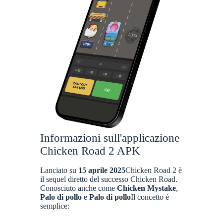
Informazioni sull'applicazione
Chicken Road 2 APK
Lanciato su
15 aprile 2025
Chicken Road 2 è
il sequel diretto del successo Chicken Road.
Conosciuto anche come
Chicken Mystake
,
Palo di pollo
e
Palo di pollo
Il concetto è
semplice: