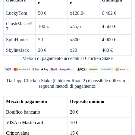
e
e
LuckyTom
50 €
x128,04
6 402 €
CrashMaster7
100 €
x45,6
4 560 €
7
SpinHunter
5 €
x800
4 000 €
SkylineJack
20 €
x20
400 €
Metodi di pagamento accettati al Chicken Stake
Schermata
Dall'app Chicken Stake (Chicken Road 2) è possibile utilizzare i
seguenti metodi di pagamento:
Mezzi di pagamento
Deposito minimo
Bonifico bancario
20 €
VISA o Mastercard
10 €
Criptovalute
15 €