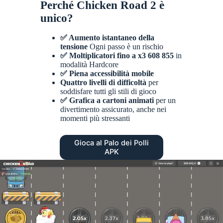
Perché Chicken Road 2 è
unico?
✅ Aumento istantaneo della
tensione
Ogni passo è un rischio
✅ Moltiplicatori fino a x3 608 855
in
modalità Hardcore
✅ Piena accessibilità mobile
Quattro livelli di difficoltà
per
soddisfare tutti gli stili di gioco
✅ Grafica a cartoni animati
per un
divertimento assicurato, anche nei
momenti più stressanti
Gioca al Palo dei Polli
APK