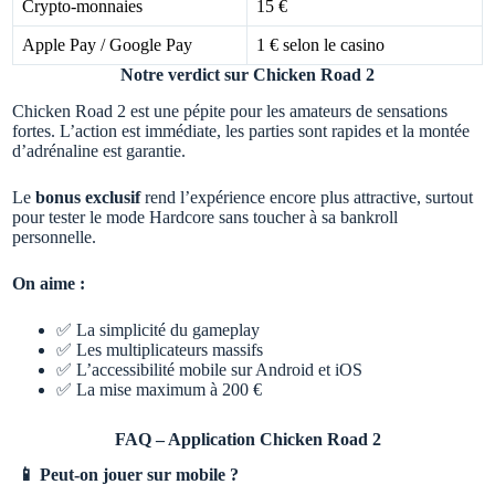
Crypto-monnaies
15 €
Apple Pay / Google Pay
1 € selon le casino
Notre verdict sur Chicken Road 2
Chicken Road 2 est une pépite pour les amateurs de sensations
fortes. L’action est immédiate, les parties sont rapides et la montée
d’adrénaline est garantie.
Le
bonus exclusif
rend l’expérience encore plus attractive, surtout
pour tester le mode Hardcore sans toucher à sa bankroll
personnelle.
On aime :
✅ La simplicité du gameplay
✅ Les multiplicateurs massifs
✅ L’accessibilité mobile sur Android et iOS
✅ La mise maximum à 200 €
FAQ – Application Chicken Road 2
📱 Peut-on jouer sur mobile ?