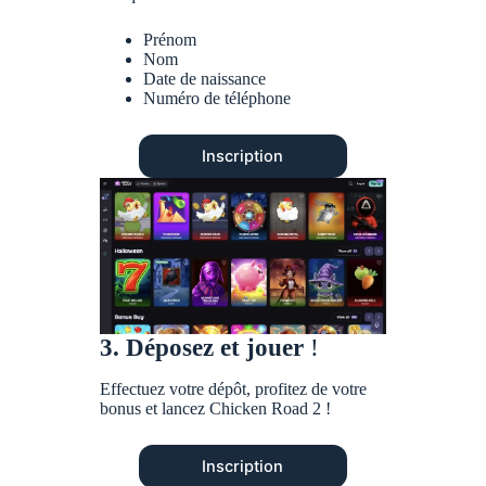
Prénom
Nom
Date de naissance
Numéro de téléphone
Inscription
3. Déposez et jouer
!
Effectuez votre dépôt, profitez de votre
bonus et lancez Chicken Road 2 !
Inscription