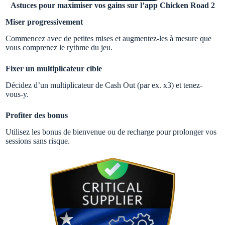
Astuces pour maximiser vos gains sur l’app Chicken Road 2
Miser progressivement
Commencez avec de petites mises et augmentez-les à mesure que
vous comprenez le rythme du jeu.
Fixer un multiplicateur cible
Décidez d’un multiplicateur de Cash Out (par ex. x3) et tenez-
vous-y.
Profiter des bonus
Utilisez les bonus de bienvenue ou de recharge pour prolonger vos
sessions sans risque.