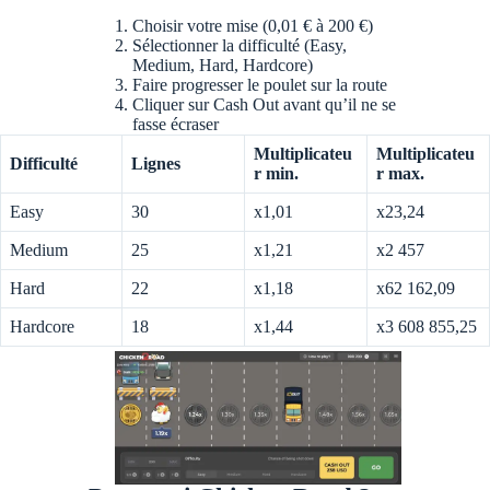
Choisir votre mise (0,01 € à 200 €)
Sélectionner la difficulté (Easy,
Medium, Hard, Hardcore)
Faire progresser le poulet sur la route
Cliquer sur Cash Out avant qu’il ne se
fasse écraser
Multiplicateu
Multiplicateu
Difficulté
Lignes
r min.
r max.
Easy
30
x1,01
x23,24
Medium
25
x1,21
x2 457
Hard
22
x1,18
x62 162,09
Hardcore
18
x1,44
x3 608 855,25