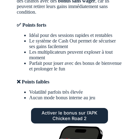
des casinos avec des
bonus sans wager
, car ils
peuvent retirer leurs gains immédiatement sans
condition.
✅ Points forts
Idéal pour des sessions rapides et rentables
Le système de Cash Out permet de sécuriser
ses gains facilement
Les multiplicateurs peuvent exploser à tout
moment
Parfait pour jouer avec des bonus de bienvenue
et prolonger le fun
❌ Points faibles
Volatilité parfois très élevée
Aucun mode bonus interne au jeu
Activer le bonus sur l’APK
Chicken Road 2