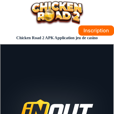
Skip
to
content
Inscription
Chicken Road 2 APK Application jeu de casino