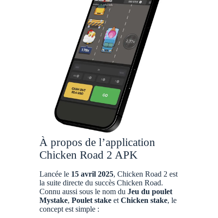
À propos de l’application
Chicken Road 2 APK
Lancée le
15 avril 2025
, Chicken Road 2 est
la suite directe du succès Chicken Road.
Connu aussi sous le nom du
Jeu du poulet
Mystake
,
Poulet stake
et
Chicken stake
, le
concept est simple :